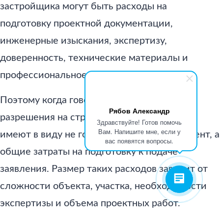
застройщика могут быть расходы на
подготовку проектной документации,
инженерные изыскания, экспертизу,
доверенность, технические материалы и
профессиональное сопровождение.
Поэтому когда говорят о стоимости
Рябов Александр
разрешения на строительство, чаще всего
Здравствуйте! Готов помочь
Вам. Напишите мне, если у
имеют в виду не госпошлину за сам документ, а
вас появятся вопросы.
общие затраты на подготовку к подаче
заявления. Размер таких расходов зависит от
сложности объекта, участка, необходимости
экспертизы и объема проектных работ.